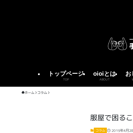
トップページ
oioiとは
お
TOP
ABOUT
ホーム
コラム
服屋で困るこ
2019年4月2
コラム