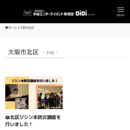
MENU
ホーム
大阪市北区
大阪市北区
– tag –
📖北区ジシン本防災講座を
行いました！