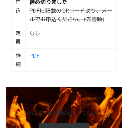
申
締め切りました
込
PDFに記載のQRコードより、メー
ルでお申込ください。(先着順)
定
なし
員
詳
PDF
細
その他、出演情報はこちらから