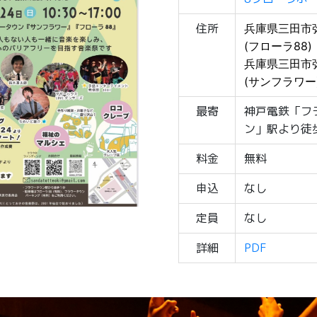
住所
兵庫県三田市弥
(フローラ88)
兵庫県三田市弥
(サンフラワー
最寄
神戸電鉄「フ
ン」駅より徒
料金
無料
申込
なし
定員
なし
詳細
PDF