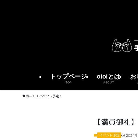
トップページ
oioiとは
お
TOP
ABOUT
ホーム
イベント予定
【満員御礼】
2024
イベント予定