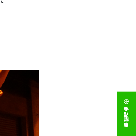
い。
手話講座