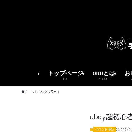
トップページ
oioiとは
お
TOP
ABOUT
ホーム
イベント予定
ubdy超初
2024
イベント予定