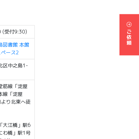
ご依頼
0 (受付9:30)
島図書館 本館
スペース2
北区中之島1-
堂筋線「淀屋
本線「淀屋
口より北東へ徒
「大江橋」駅6
にわ橋」駅1号