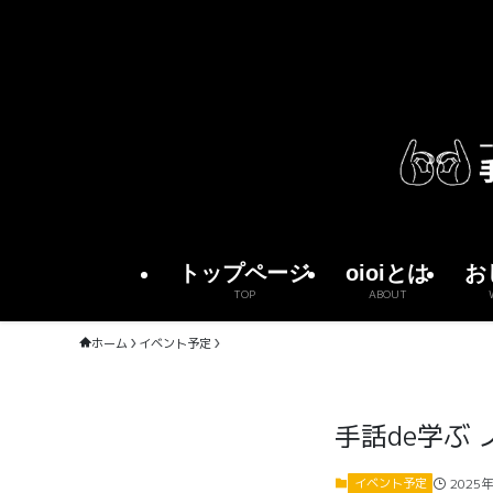
トップページ
oioiとは
お
TOP
ABOUT
ホーム
イベント予定
手話de学ぶ
2025
イベント予定