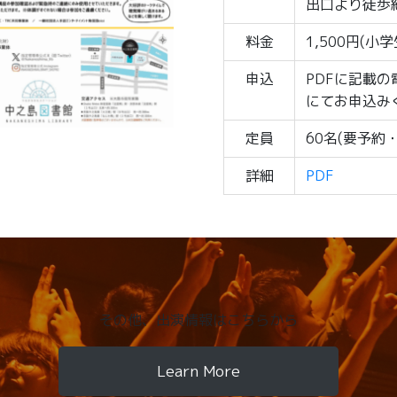
出口より徒歩
料金
1,500円(小
申込
PDFに記載
にてお申込み
定員
60名(要予約
詳細
PDF
その他、出演情報はこちらから
Learn More