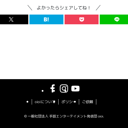
よかったらシェアしてね！
oioiについて
ポリシー
ご依頼
©
一般社団法人 手話エンターテイメント発信団 oioi.