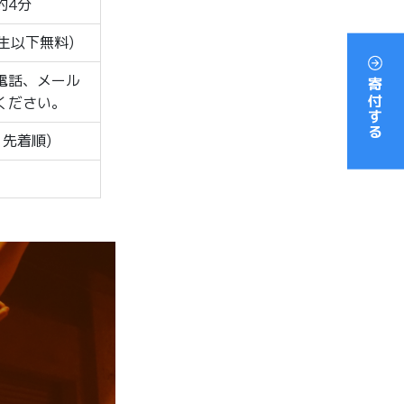
約4分
学生以下無料)
の電話、メール
寄付する
ください。
・先着順)