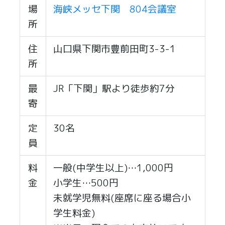
場
海峡メッセ下関 804会議室
所
住
山口県下関市豊前田町3-3-1
所
最
JR「下関」駅より徒歩約7分
寄
定
30名
員
料
一般(中学生以上)…1,000円
金
小学生…500円
未就学児無料(座席に座る場合小
学生料金)