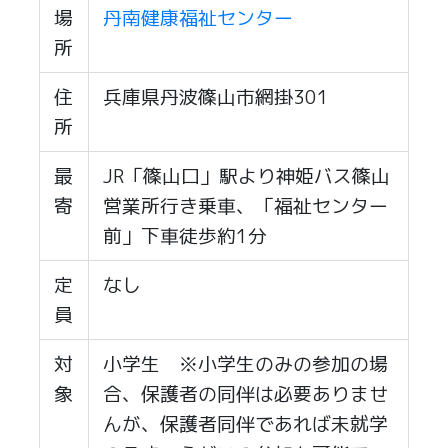
場
丹南健康福祉センター
所
住
兵庫県丹波篠山市網掛301
所
最
JR「篠山口」駅より神姫バス篠山
寄
営業所行き乗車、「福祉センター
前」下車徒歩約1分
定
なし
員
対
小学生 ※小学生のみの参加の場
象
合、保護者の同伴は必要ありませ
んが、保護者同伴であれば未就学