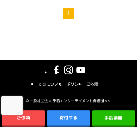
1
oioiについて
ポリシー
ご依頼
©
一般社団法人 手話エンターテイメント発信団 oioi.
ご依頼
寄付する
手話講座